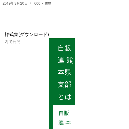
投
フ
2019年3月20日
600 × 800
稿
ル
日:
サ
イ
投
ズ
様式集(ダウンロード)
稿
内で公開
自販
ナ
連 熊
ビ
本県
ゲ
支部
ー
とは
シ
ョ
自販
連 本
ン