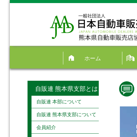
ホーム
自販連 熊本県支部とは
自販連 本部について
自販連 熊本県支部について
会員紹介