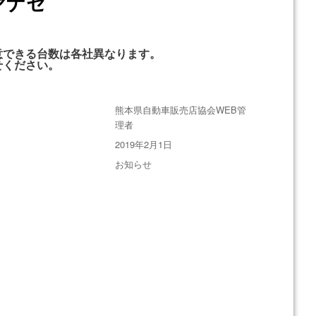
ヤナセ
意できる台数は各社異なります。
せください。
投
熊本県自動車販売店協会WEB管
稿
理者
者
投
2019年2月1日
稿
カ
お知らせ
日:
テ
ゴ
リ
ー