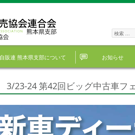
検
索
対
自販連 熊本県支部について
お知らせ
象:
3/23-24 第42回ビッグ中古車フ