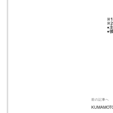
※
※
●
●
投
前の記事へ
稿
過
KUMAMOT