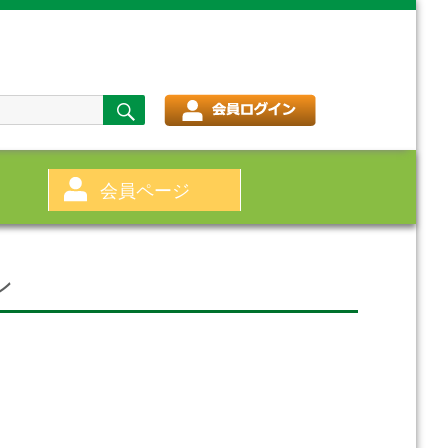
検
索
会員ページ
ン