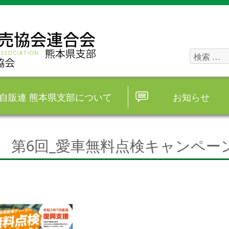
検
索
対
自販連 熊本県支部について
お知らせ
象:
第6回_愛車無料点検キャンペー