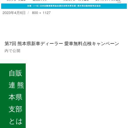
投
フ
2023年4月6日
800 × 1127
稿
ル
日:
サ
イ
投
ズ
第7回 熊本県新車ディーラー 愛車無料点検キャンペーン
稿
内で公開
ナ
自販
ビ
連 熊
ゲ
本県
ー
支部
シ
とは
ョ