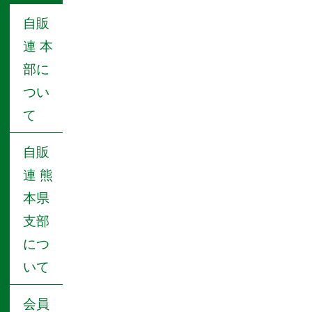
ン
自販
連 本
部に
つい
て
自販
連 熊
本県
支部
につ
いて
会員