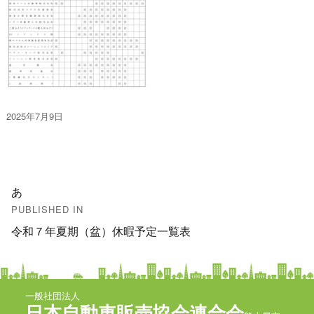
投
2025年7月9日
稿
日:
投
あ
稿
PUBLISHED IN
令和７年夏期（盆）休暇予定一覧表
ナ
ビ
ゲ
一般社団法人
日本自動車販売協会連合会