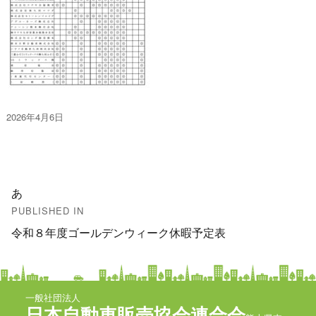
投
2026年4月6日
稿
日:
投
あ
稿
PUBLISHED IN
令和８年度ゴールデンウィーク休暇予定表
ナ
ビ
ゲ
一般社団法人
日本自動車販売協会連合会