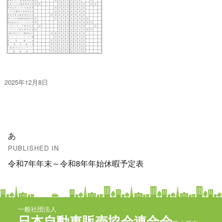
投
2025年12月8日
稿
日:
投
あ
稿
PUBLISHED IN
令和7年年末～令和8年年始休暇予定表
ナ
ビ
ゲ
一般社団法人
日本自動車販売協会連合会