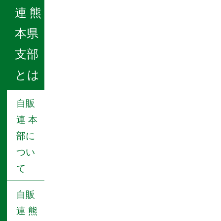
連 熊
本県
支部
とは
自販
連 本
部に
つい
て
自販
連 熊