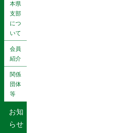
本県
支部
につ
いて
会員
紹介
関係
団体
等
お知
らせ