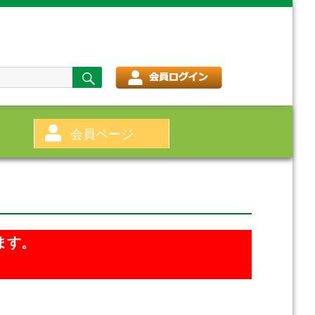
検
索
会員ページ
ます。