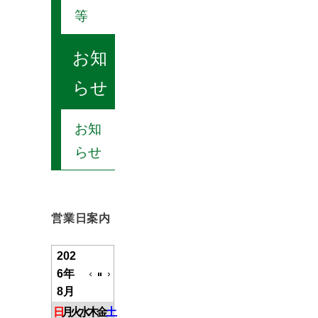
等
お知
らせ
お知
らせ
営業日案内
202
6年
8月
日
月
火
水
木
金
土