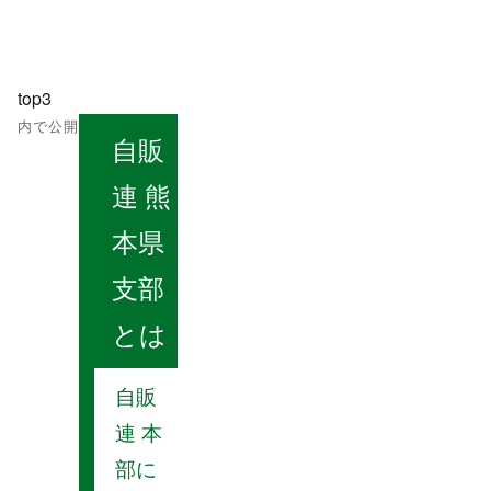
稿
ル
日:
サ
イ
投
ズ
top3
稿
内で公開
自販
ナ
連 熊
ビ
本県
ゲ
支部
ー
とは
シ
ョ
自販
連 本
ン
部に